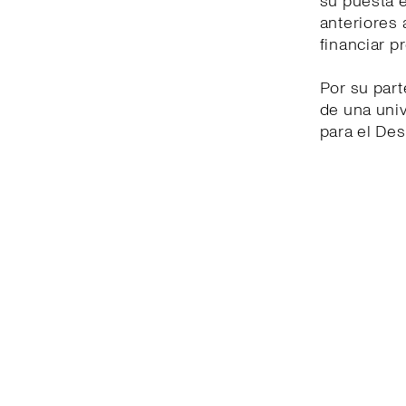
su puesta 
anteriores 
financiar p
Por su part
de una univ
para el Des