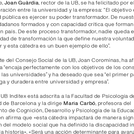
e,
Joan Guàrdia
, rector de la UB, se ha felicitado por e
ración entre la universidad y la empresa: “El objetivo
 pública es ejercer su poder transformador. De nuest
dadanos formados y con capacidad crítica que forman 
un país. De este proceso transformador, nadie queda e
dad de transformación la que define nuestra volunta
 y esta cátedra es un buen ejemplo de ello”.
te del Consejo Social de la UB, Joan Corominas, ha a
a “encaja perfectamente con los objetivos de los con
 las universidades” y ha deseado que sea “el primer 
rga y duradera entre universidad y empresa”.
UB Inditex está adscrita a la Facultad de Psicología d
 de Barcelona y la dirige
Maria Carbó
, profesora del
o de Cognición, Desarrollo y Psicología de la Educa
en afirma que «esta cátedra impactará de manera signi
n del modelo social que ha definido la discapacidad in
 la historia». «Será una acción determinante para avanz