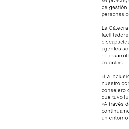
se prolonga
de gestión 
personas c
La Cátedra 
facilitador
discapacida
agentes soc
el desarrol
colectivo.
«La inclusi
nuestro co
consejero d
que tuvo lu
«A través d
continuamo
un entorno 