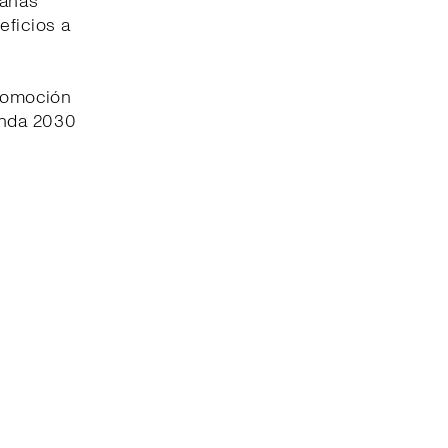
pañas
eficios a
promoción
enda 2030