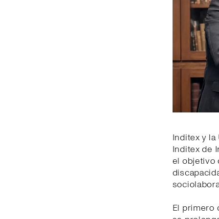
Inditex y l
Inditex de 
el objetiv
discapacida
sociolabora
El primero