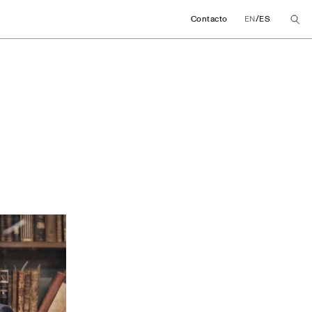
/
Contacto
EN
ES
a impulsan una cáte