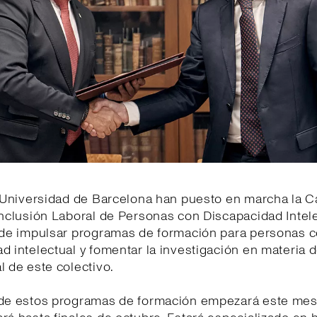
a Universidad de Barcelona han puesto en marcha la 
Inclusión Laboral de Personas con Discapacidad Intele
o de impulsar programas de formación para personas 
d intelectual y fomentar la investigación en materia d
l de este colectivo.
 de estos programas de formación empezará este mes 