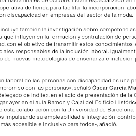
rá hasta finales de octubre. Estará especializado en 
operativa de tienda para facilitar la incorporación labo
on discapacidad en empresas del sector de la moda.
incluye también la investigación sobre competencias,
es que influyen en la formación y contratación de per
d, con el objetivo de transmitir estos conocimientos 
iales responsables de la inclusión laboral. Igualment
lo de nuevas metodologías de enseñanza e inclusión 
ón laboral de las personas con discapacidad es una p
mpromiso con las personas», señaló
Óscar García Ma
elegado de Inditex, en el acto de presentación de la 
gar ayer en el aula Ramón y Cajal del Edificio Históric
e esta colaboración con la Universidad de Barcelona,
s impulsando su empleabilidad e integración, contri
más accesible e inclusivo para todos», añadió.