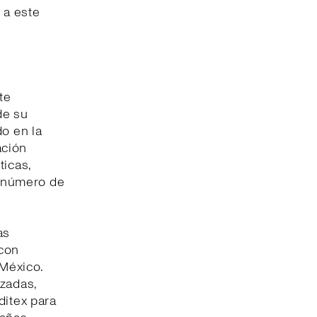
 a este
te
de su
do en la
ación
ticas,
l número de
as
 con
 México.
izadas,
ditex para