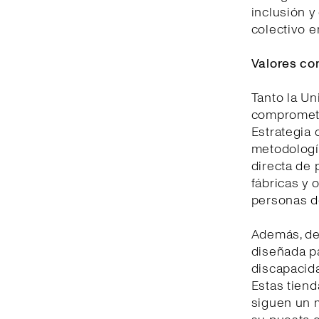
inclusión y
colectivo e
Valores co
Tanto la U
comprometid
Estrategia 
metodologí
directa de 
fábricas y 
personas d
Además, de
diseñada pa
discapacida
Estas tiend
siguen un m