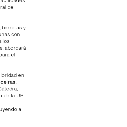
habilidades
ral de
 barreras y
sonas con
a los
e, abordará
para el
rioridad en
ceiras
,
Cátedra,
o de la UB.
buyendo a