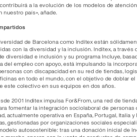
 contribuirá a la evolución de los modelos de atención
n nuestro país», añade.
mpartidos
niversidad de Barcelona como Inditex están sólidamen
as con la diversidad y la inclusión. Inditex, a través 
de diversidad e inclusión y su programa Incluye, basa
a del empleo con apoyo, está impulsando la incorpor
personas con discapacidad en su red de tiendas, logís
oficinas en todo el mundo, con el objetivo de doblar e
e este colectivo en sus equipos en dos años.
sde 2001 Inditex impulsa For&From, una red de tiend
ra fomentar la integración sociolaboral de personas
d, actualmente operativa en España, Portugal, Italia y
as, gestionadas por organizaciones sociales especial
odelo autosostenible: tras una donación inicial de In