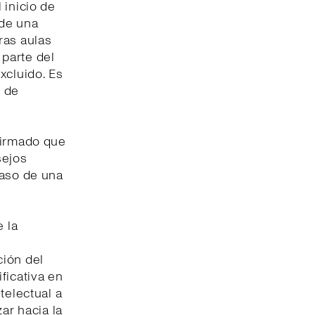
l inicio de
 de una
ras aulas
parte del
xcluido. Es
d de
firmado que
sejos
paso de una
e la
ción del
ficativa en
telectual a
ar hacia la