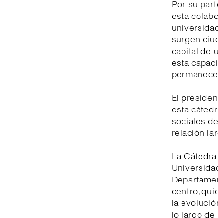
Por su part
esta colabo
universidad
surgen ciu
capital de 
esta capaci
permanecer
El presiden
esta cátedr
sociales de
relación la
La Cátedra 
Universidad
Departament
centro, qui
la evolució
lo largo de