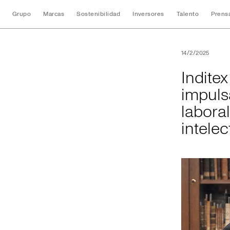
Grupo
Marcas
Sostenibilidad
Inversores
Talento
Prens
Inditex y la Unive
14/2/2025
Indite
impuls
labora
intelec