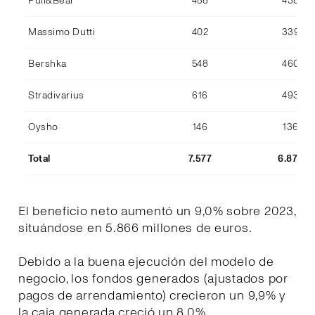
Pull&Bear
458
438
Massimo Dutti
402
339
Bershka
548
460
Stradivarius
616
493
Oysho
146
136
Total
7.577
6.870
El beneficio neto aumentó un 9,0% sobre 2023,
situándose en 5.866 millones de euros.
Debido a la buena ejecución del modelo de
negocio, los fondos generados (ajustados por
pagos de arrendamiento) crecieron un 9,9% y
la caja generada creció un 8,0%.