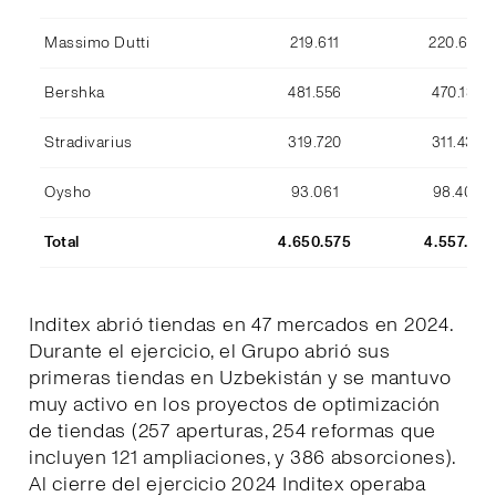
Massimo Dutti
219.611
220.633
Bershka
481.556
470.134
Stradivarius
319.720
311.436
Oysho
93.061
98.409
Total
4.650.575
4.557.170
Inditex abrió tiendas en 47 mercados en 2024.
Durante el ejercicio, el Grupo abrió sus
primeras tiendas en Uzbekistán y se mantuvo
muy activo en los proyectos de optimización
de tiendas (257 aperturas, 254 reformas que
incluyen 121 ampliaciones, y 386 absorciones).
Al cierre del ejercicio 2024 Inditex operaba