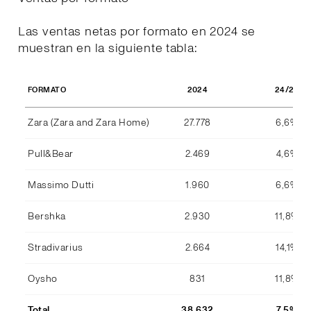
Las ventas netas por formato en 2024 se
muestran en la siguiente tabla:
2024
24/23
FORMATO
Zara (Zara and Zara Home)
27.778
6,6%
Pull&Bear
2.469
4,6%
Massimo Dutti
1.960
6,6%
Bershka
2.930
11,8%
Stradivarius
2.664
14,1%
Oysho
831
11,8%
Total
38.632
7,5%