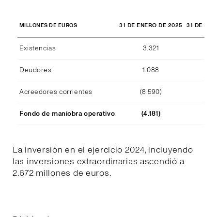
31 DE ENERO DE 2025
31 DE ENE
MILLONES DE EUROS
Existencias
3.321
2.
Deudores
1.088
1.
Acreedores corrientes
(8.590)
(7.
Fondo de maniobra operativo
(4.181)
(3.
La inversión en el ejercicio 2024, incluyendo
las inversiones extraordinarias ascendió a
2.672 millones de euros.