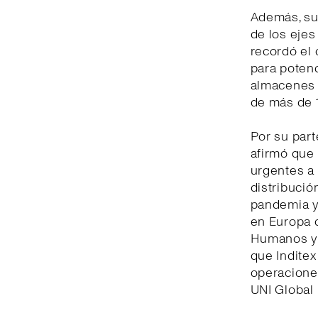
Además, su
de los eje
recordó el
para potenc
almacenes y
de más de 1
Por su part
afirmó que
urgentes a 
distribució
pandemia y
en Europa 
Humanos y 
que Inditex
operacione
UNI Global 