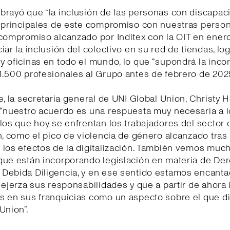
brayó que “la inclusión de las personas con discapac
s principales de este compromiso con nuestras person
 compromiso alcanzado por Inditex con la OIT en ener
iar la inclusión del colectivo en su red de tiendas, log
 oficinas en todo el mundo, lo que “supondrá la inco
.500 profesionales al Grupo antes de febrero de 2025
e, la secretaria general de UNI Global Union, Christy 
 “nuestro acuerdo es una respuesta muy necesaria a l
los que hoy se enfrentan los trabajadores del sector 
n, como el pico de violencia de género alcanzado tras 
 los efectos de la digitalización. También vemos muc
que están incorporando legislación en materia de De
Debida Diligencia, y en ese sentido estamos encant
 ejerza sus responsabilidades y que a partir de ahora 
s en sus franquicias como un aspecto sobre el que d
Union”.