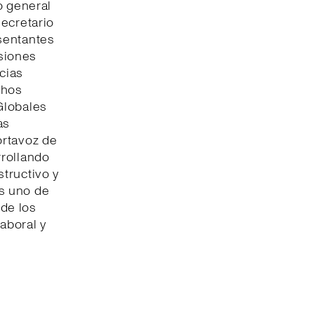
o general
secretario
sentantes
siones
cias
chos
Globales
as
ortavoz de
rrollando
tructivo y
s uno de
de los
laboral y