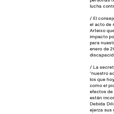
personas t
lucha contr
/ El conse
el acto de
Arteixo qu
impacto po
para nuest
enero de 2
discapacida
/ La secre
“
nuestro a
los que hoy
como el pi
efectos de
están inco
Debida Dil
ejerza sus 