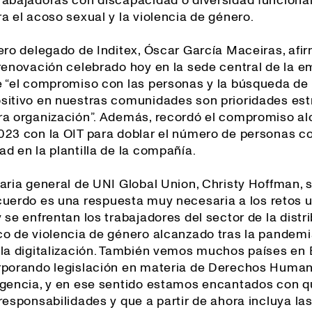
rabajadoras con discapacidad o diversidad funcional,
a el acoso sexual y la violencia de género.
jero delegado de Inditex, Óscar García Maceiras, afi
 renovación celebrado hoy en la sede central de la 
e “el compromiso con las personas y la búsqueda de
sitivo en nuestras comunidades son prioridades est
ra organización”. Además, recordó el compromiso a
023 con la OIT para doblar el número de personas c
d en la plantilla de la compañía.
taria general de UNI Global Union, Christy Hoffman, 
cuerdo es una respuesta muy necesaria a los retos 
 se enfrentan los trabajadores del sector de la distr
co de violencia de género alcanzado tras la pandemi
 la digitalización. También vemos muchos países en
rporando legislación en materia de Derechos Huma
igencia, y en ese sentido estamos encantados con q
responsabilidades y que a partir de ahora incluya la