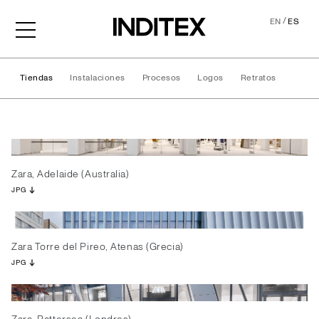
/
EN
ES
Tiendas
Instalaciones
Procesos
Logos
Retratos
Tiendas
Zara, Adelaide (Australia)
JPG
Zara Torre del Pireo, Atenas (Grecia)
JPG