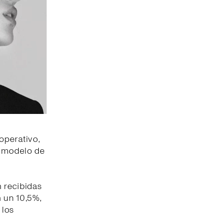
operativo,
l modelo de
 recibidas
n un 10,5%,
 los