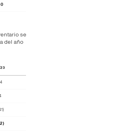
80
entario se
a del año
/23
04
4
41)
52)