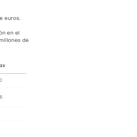
de euros.
ón en el
 millones de
/23
40
55
)