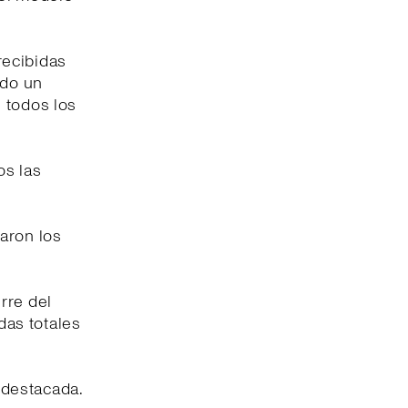
recibidas
ido un
 todos los
os las
aron los
rre del
das totales
 destacada.