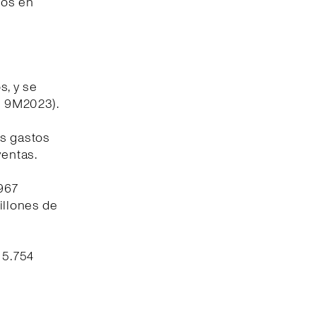
ios en
s, y se
os 9M2023).
os gastos
ventas.
.967
illones de
 5.754
.