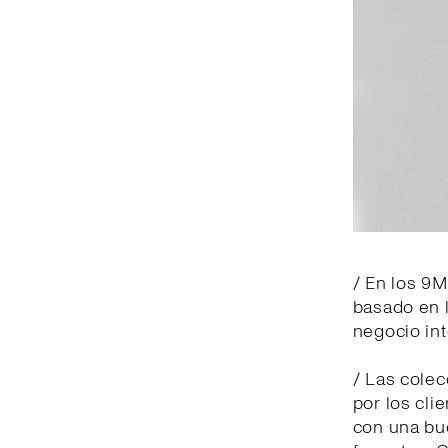
/ En los 9M
basado en l
negocio int
/ Las cole
por los cli
con una bu