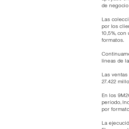
de negocio 
Las colecc
por los cli
10,5%, con 
formatos.
Continuamo
líneas de l
Las ventas 
27.422 mill
En los 9M20
período, In
por formato
La ejecuci