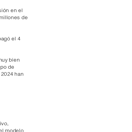
ión en el
 millones de
pagó el 4
muy bien
ipo de
e 2024 han
ivo,
del modelo