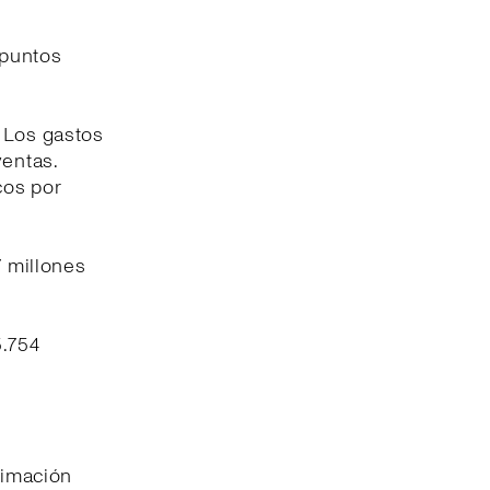
 puntos
. Los gastos
ventas.
cos por
7 millones
5.754
timación