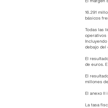
El margen b
16.291 mill
básicos fr
Todas las l
operativos 
Incluyendo
debajo del 
El resultad
de euros. E
El resultad
millones de
El anexo II
La tasa fis