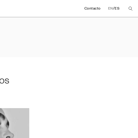
/
Contacto
EN
ES
meros meses 2024
os