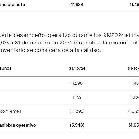
anciera neta
11.824
11.4
fuerte desempeño operativo durante los 9M2024 el inv
,6% a 31 de octubre de 2024 respecto a la misma fech
l inventario se considera de alta calidad.
31/10/24
31/10
 EUROS
4.290
4.4
1.159
1.18
corrientes
(11.392)
(10.2
niobra operativo
(5.943)
(4.6