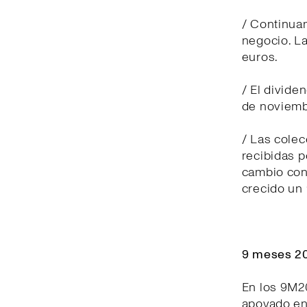
/ Continuam
negocio. La
euros.
/ El divide
de noviemb
/ Las cole
recibidas p
cambio cons
crecido un
9 meses 20
En los 9M2
apoyado en 