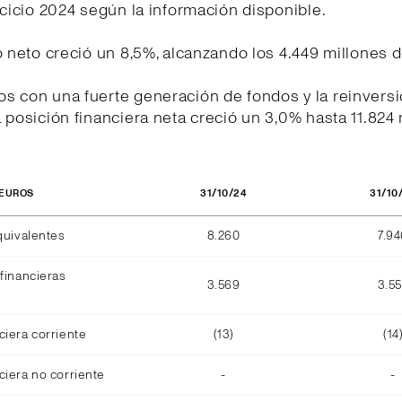
rcicio 2024 según la información disponible.
o neto creció un 8,5%, alcanzando los 4.449 millones 
s con una fuerte generación de fondos y la reinversi
 posición financiera neta creció un 3,0% hasta 11.824
31/10/24
31/10
 EUROS
quivalentes
8.260
7.9
financieras
3.569
3.5
ciera corriente
(13)
(14
ciera no corriente
-
-