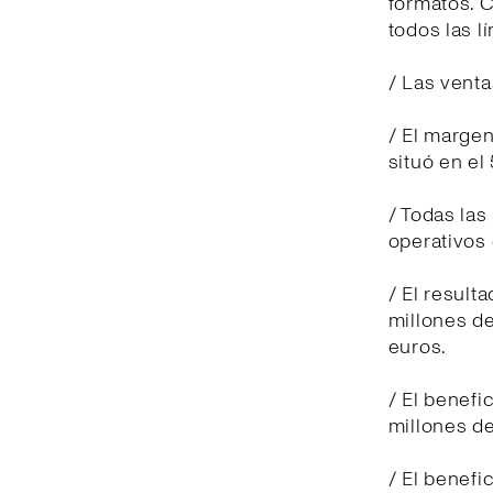
formatos. 
todos las l
/ Las venta
/ El margen
situó en el
/ Todas las
operativos 
/ El result
millones de
euros.
/ El benefi
millones de
/ El benefi