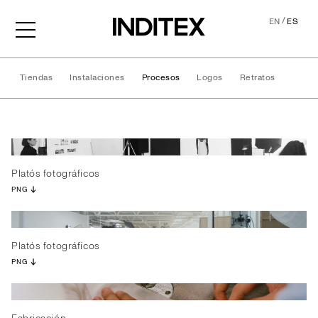
/
EN
ES
Tiendas
Instalaciones
Procesos
Logos
Retratos
Procesos
Platós fotográficos
PNG
Platós fotográficos
PNG