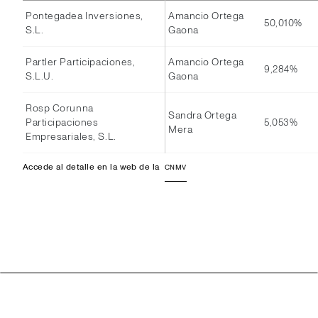
Pontegadea Inversiones,
Amancio Ortega
50,010%
S.L.
Gaona
Partler Participaciones,
Amancio Ortega
9,284%
S.L.U.
Gaona
Rosp Corunna
Sandra Ortega
Participaciones
5,053%
Mera
Empresariales, S.L.
Accede al detalle en la web de la
CNMV