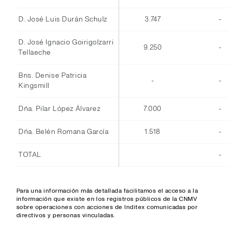
D. José Luis Durán Schulz
3.747
-
D. José Ignacio Goirigolzarri
9.250
-
Tellaeche
Bns. Denise Patricia
-
-
Kingsmill
Dña. Pilar López Álvarez
7.000
-
Dña. Belén Romana García
1.518
-
TOTAL
-
Para una información más detallada facilitamos el acceso a la
información que existe en los registros públicos de la CNMV
sobre operaciones con acciones de Inditex comunicadas por
directivos y personas vinculadas.