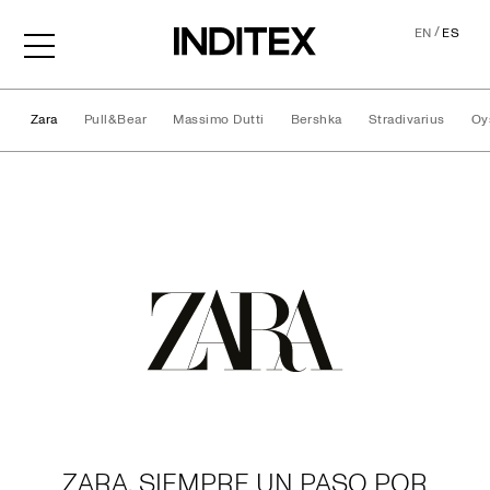
/
EN
ES
Zara
Pull&Bear
Massimo Dutti
Bershka
Stradivarius
Oy
Marcas
ZARA, SIEMPRE UN PASO POR