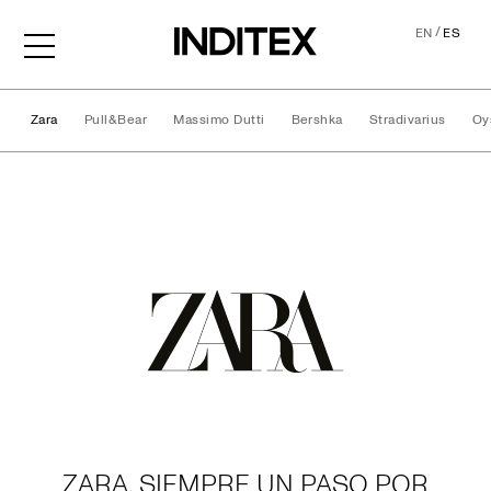
/
EN
ES
Zara
Pull&Bear
Massimo Dutti
Bershka
Stradivarius
Oy
Marcas
ZARA, SIEMPRE UN PASO POR