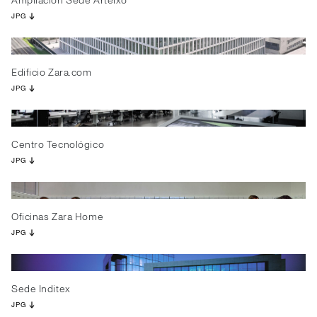
Ampliación Sede Arteixo
JPG
Edificio Zara.com
JPG
Centro Tecnológico
JPG
Oficinas Zara Home
JPG
Sede Inditex
JPG