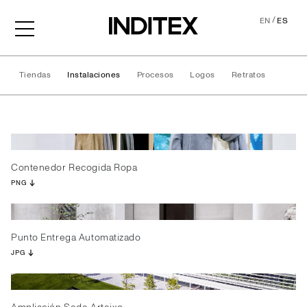
/
EN
ES
Tiendas
Instalaciones
Procesos
Logos
Retratos
Instalaciones
Contenedor Recogida Ropa
PNG
Punto Entrega Automatizado
JPG