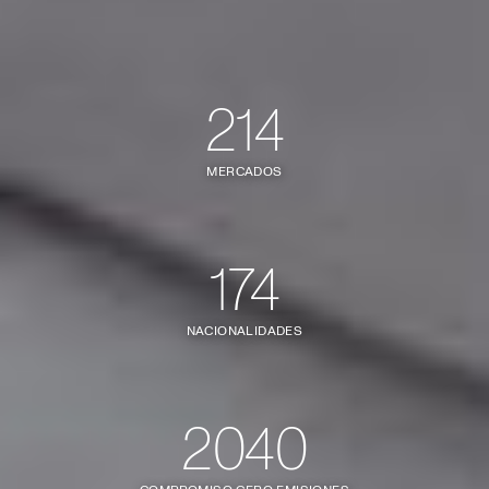
214
MERCADOS
174
NACIONALIDADES
2040