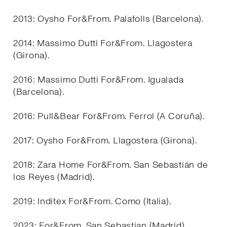
2013: Oysho For&From. Palafolls (Barcelona).
2014: Massimo Dutti For&From. Llagostera
(Girona).
2016: Massimo Dutti For&From. Igualada
(Barcelona).
2016: Pull&Bear For&From. Ferrol (A Coruña).
2017: Oysho For&From. Llagostera (Girona).
2018: Zara Home For&From. San Sebastián de
los Reyes (Madrid).
2019: Inditex For&From. Como (Italia).
2023: For&From. San Sebastian (Madrid).