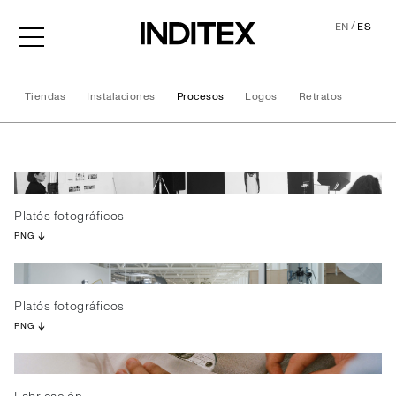
/
EN
ES
Tiendas
Instalaciones
Procesos
Logos
Retratos
Procesos
Platós fotográficos
PNG
Platós fotográficos
PNG