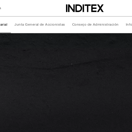
a
arial
Junta General de Accionistas
Consejo de Administración
Inf
rial