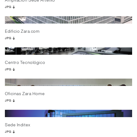
Ampliación Sede Arteixo
JPG
Edificio Zara.com
JPG
Centro Tecnológico
JPG
Oficinas Zara Home
JPG
Sede Inditex
JPG