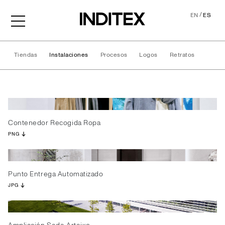
/
EN
ES
Tiendas
Instalaciones
Procesos
Logos
Retratos
Instalaciones
Contenedor Recogida Ropa
PNG
Punto Entrega Automatizado
JPG