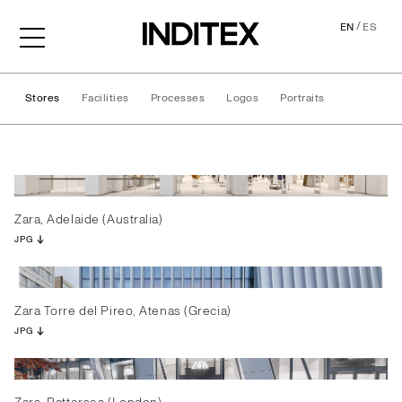
/
EN
ES
Stores
Facilities
Processes
Logos
Portraits
Stores
Zara, Adelaide (Australia)
JPG
Zara Torre del Pireo, Atenas (Grecia)
JPG