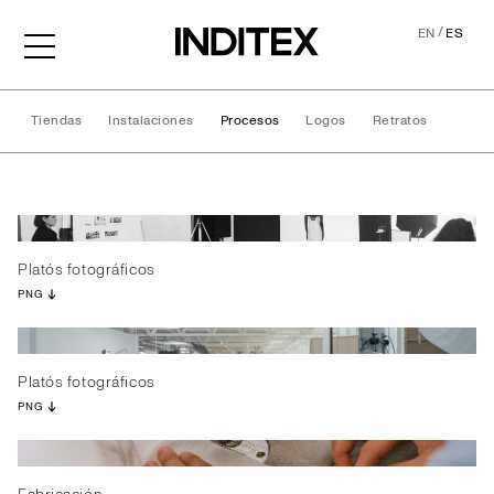
/
EN
ES
Tiendas
Instalaciones
Procesos
Logos
Retratos
Procesos
Platós fotográficos
PNG
Platós fotográficos
PNG