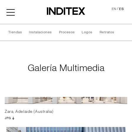
/
EN
ES
Tiendas
Instalaciones
Procesos
Logos
Retratos
Galería Multimedia
Galería Multimedia
Zara, Adelaide (Australia)
JPG