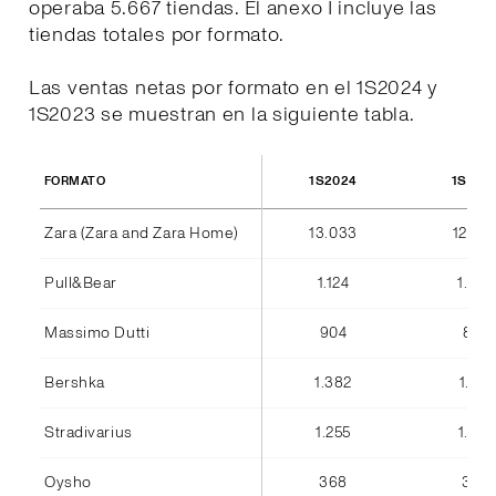
operaba 5.667 tiendas. El anexo I incluye las
tiendas totales por formato.
Las ventas netas por formato en el 1S2024 y
1S2023 se muestran en la siguiente tabla.
1S2024
1S202
FORMATO
Zara (Zara and Zara Home)
13.033
12.36
Pull&Bear
1.124
1.042
Massimo Dutti
904
842
Bershka
1.382
1.184
Stradivarius
1.255
1.075
Oysho
368
346