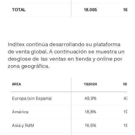
TOTAL
18.065
16.85
Inditex continúa desarrollando su plataforma
de venta global. A continuación se muestra un
desglose de las ventas en tienda y online por
zona geográfica.
1S2024
1S202
ÁREA
Europa (sin España)
49,9%
47,8%
América
18,8%
19,4%
Asia y RdM
16,6%
18,4%