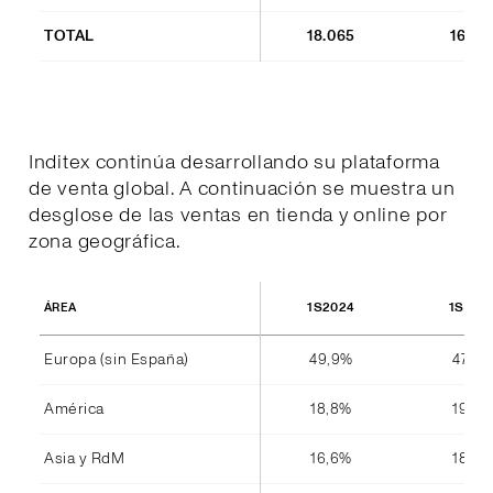
TOTAL
18.065
16.85
Inditex continúa desarrollando su plataforma
de venta global. A continuación se muestra un
desglose de las ventas en tienda y online por
zona geográfica.
1S2024
1S202
ÁREA
Europa (sin España)
49,9%
47,8%
América
18,8%
19,4%
Asia y RdM
16,6%
18,4%