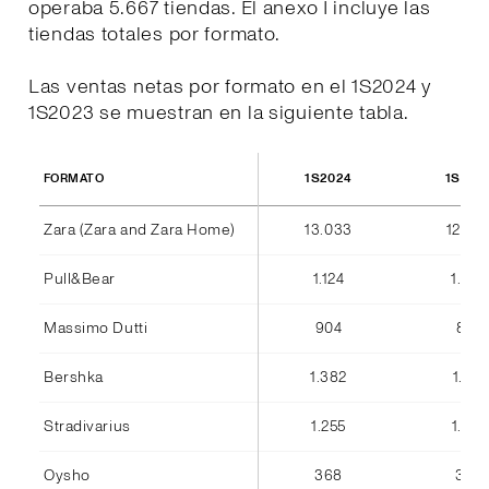
operaba 5.667 tiendas. El anexo I incluye las
tiendas totales por formato.
Las ventas netas por formato en el 1S2024 y
1S2023 se muestran en la siguiente tabla.
1S2024
1S202
FORMATO
Zara (Zara and Zara Home)
13.033
12.36
Pull&Bear
1.124
1.042
Massimo Dutti
904
842
Bershka
1.382
1.184
Stradivarius
1.255
1.075
Oysho
368
346