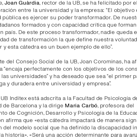
e,
Joan Guàrdia
, rector de la UB, se ha felicitado por e
ración entre la universidad y la empresa: “El objetivo
 pública es ejercer su poder transformador. De nuest
dadanos formados y con capacidad crítica que forman 
un país. De este proceso transformador, nadie queda e
dad de transformación la que define nuestra volunta
 y esta cátedra es un buen ejemplo de ello”.
te del Consejo Social de la UB, Joan Corominas, ha a
a “encaja perfectamente con los objetivos de los con
 las universidades” y ha deseado que sea “el primer 
rga y duradera entre universidad y empresa”.
UB Inditex está adscrita a la Facultad de Psicología d
 de Barcelona y la dirige
Maria Carbó
, profesora del
o de Cognición, Desarrollo y Psicología de la Educa
en afirma que «esta cátedra impactará de manera signi
n del modelo social que ha definido la discapacidad in
 la historia». «Será una acción determinante para avanz