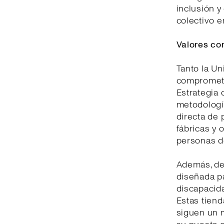
inclusión y
colectivo e
Valores co
Tanto la U
comprometid
Estrategia 
metodologí
directa de 
fábricas y 
personas d
Además, de
diseñada pa
discapacida
Estas tiend
siguen un m