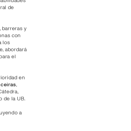
habilidades
ral de
 barreras y
sonas con
a los
e, abordará
para el
rioridad en
ceiras
,
Cátedra,
o de la UB.
buyendo a