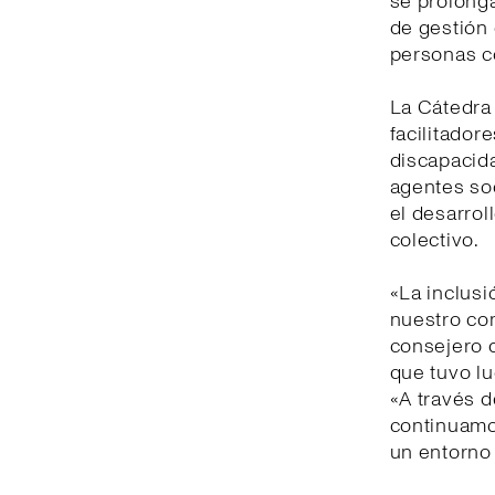
se prolonga
de gestión 
personas c
La Cátedra 
facilitador
discapacida
agentes soc
el desarrol
colectivo.
«La inclusi
nuestro co
consejero d
que tuvo lu
«A través d
continuamo
un entorno 