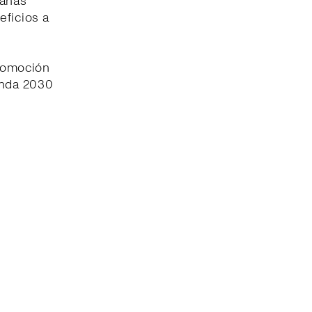
pañas
eficios a
promoción
enda 2030