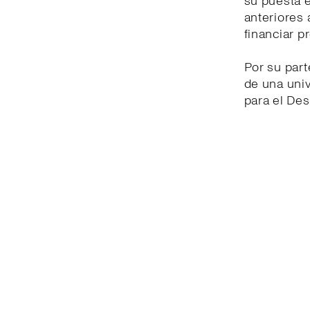
su puesta 
anteriores 
financiar p
Por su part
de una univ
para el Des