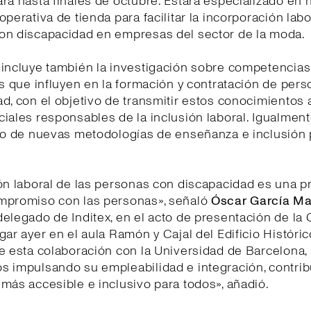
rá hasta finales de octubre. Estará especializado en 
operativa de tienda para facilitar la incorporación labo
on discapacidad en empresas del sector de la moda.
incluye también la investigación sobre competencias,
es que influyen en la formación y contratación de per
d, con el objetivo de transmitir estos conocimientos 
iales responsables de la inclusión laboral. Igualment
lo de nuevas metodologías de enseñanza e inclusión 
ón laboral de las personas con discapacidad es una p
mpromiso con las personas», señaló
Óscar García Ma
elegado de Inditex, en el acto de presentación de la 
gar ayer en el aula Ramón y Cajal del Edificio Históric
e esta colaboración con la Universidad de Barcelona,
s impulsando su empleabilidad e integración, contri
más accesible e inclusivo para todos», añadió.