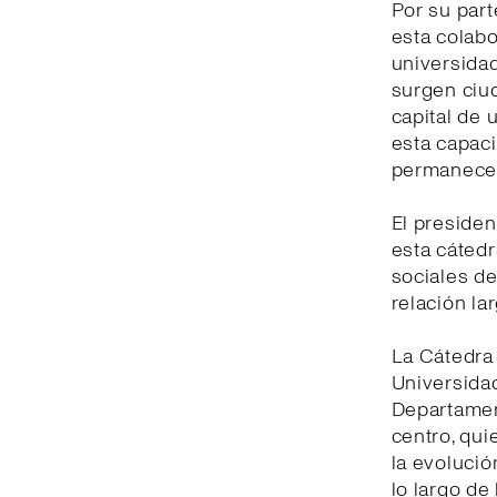
Por su part
esta colabo
universidad
surgen ciu
capital de 
esta capaci
permanecer
El presiden
esta cátedr
sociales de
relación la
La Cátedra 
Universidad
Departament
centro, qui
la evolució
lo largo de