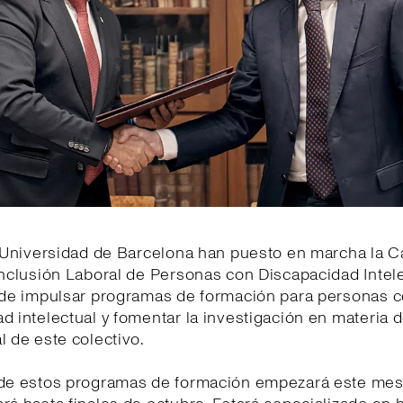
a Universidad de Barcelona han puesto en marcha la 
Inclusión Laboral de Personas con Discapacidad Intele
o de impulsar programas de formación para personas 
d intelectual y fomentar la investigación en materia d
l de este colectivo.
 de estos programas de formación empezará este mes 