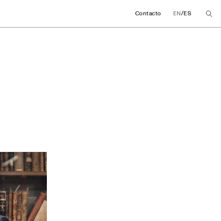
/
Contacto
EN
ES
a impulsan una cáte