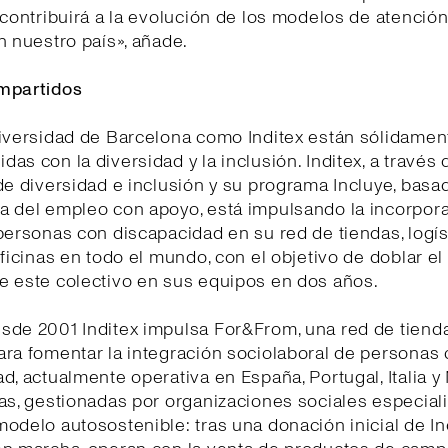
 contribuirá a la evolución de los modelos de atención
n nuestro país», añade.
mpartidos
niversidad de Barcelona como Inditex están sólidamen
as con la diversidad y la inclusión. Inditex, a través 
de diversidad e inclusión y su programa Incluye, basa
a del empleo con apoyo, está impulsando la incorpor
personas con discapacidad en su red de tiendas, logís
oficinas en todo el mundo, con el objetivo de doblar e
e este colectivo en sus equipos en dos años.
sde 2001 Inditex impulsa For&From, una red de tiend
ra fomentar la integración sociolaboral de personas
d, actualmente operativa en España, Portugal, Italia y
as, gestionadas por organizaciones sociales especial
odelo autosostenible: tras una donación inicial de In