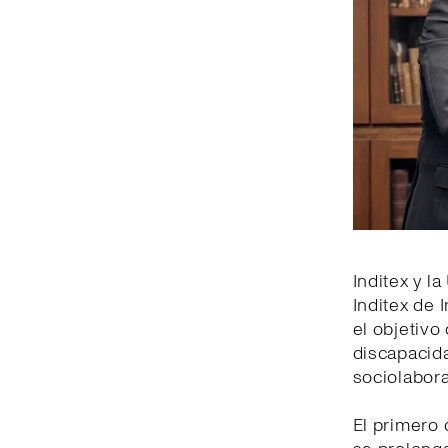
Inditex y l
Inditex de 
el objetiv
discapacida
sociolabora
El primero