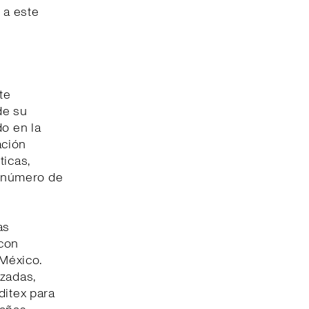
 a este
te
de su
do en la
ación
ticas,
l número de
as
 con
 México.
izadas,
ditex para