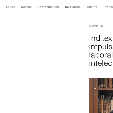
Grupo
Marcas
Sostenibilidad
Inversores
Talento
Prens
Inditex y la Unive
14/2/2025
Indite
impuls
labora
intelec