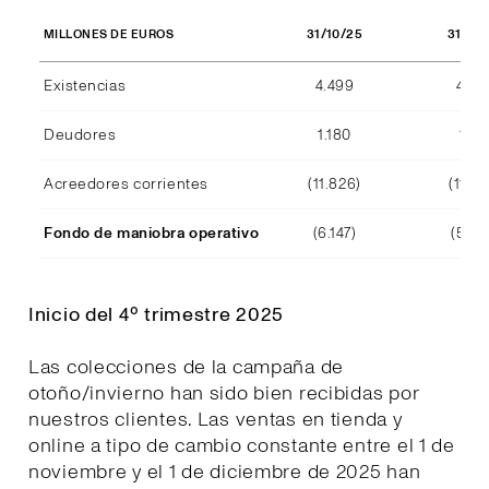
31/10/25
31/10
MILLONES DE EUROS
Existencias
4.499
4.29
Deudores
1.180
1.15
Acreedores corrientes
(11.826)
(11.39
Fondo de maniobra operativo
(6.147)
(5.94
Inicio del 4º trimestre 2025
Las colecciones de la campaña de
otoño/invierno han sido bien recibidas por
nuestros clientes. Las ventas en tienda y
online a tipo de cambio constante entre el 1 de
noviembre y el 1 de diciembre de 2025 han