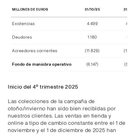
31/10/25
31/10
MILLONES DE EUROS
Existencias
4.499
4.29
Deudores
1.180
1.15
Acreedores corrientes
(11.826)
(11.39
Fondo de maniobra operativo
(6.147)
(5.94
Inicio del 4º trimestre 2025
Las colecciones de la campaña de
otoño/invierno han sido bien recibidas por
nuestros clientes. Las ventas en tienda y
online a tipo de cambio constante entre el 1 de
noviembre y el 1 de diciembre de 2025 han