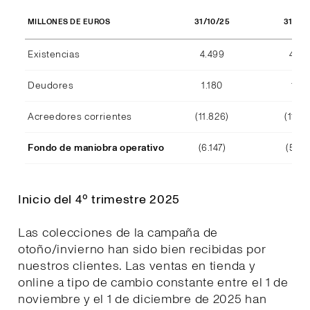
31/10/25
31/10
MILLONES DE EUROS
Existencias
4.499
4.29
Deudores
1.180
1.15
Acreedores corrientes
(11.826)
(11.39
Fondo de maniobra operativo
(6.147)
(5.94
Inicio del 4º trimestre 2025
Las colecciones de la campaña de
otoño/invierno han sido bien recibidas por
nuestros clientes. Las ventas en tienda y
online a tipo de cambio constante entre el 1 de
noviembre y el 1 de diciembre de 2025 han