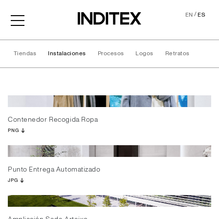
/
EN
ES
Tiendas
Instalaciones
Procesos
Logos
Retratos
Instalaciones
Contenedor Recogida Ropa
PNG
Punto Entrega Automatizado
JPG