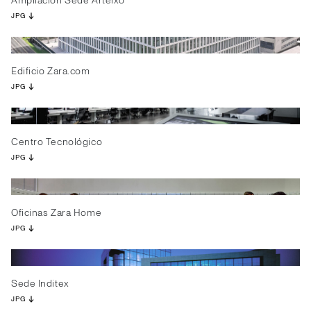
Ampliación Sede Arteixo
JPG
Edificio Zara.com
JPG
Centro Tecnológico
JPG
Oficinas Zara Home
JPG
Sede Inditex
JPG