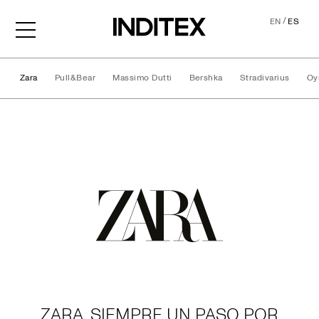
/
EN
ES
Zara
Pull&Bear
Massimo Dutti
Bershka
Stradivarius
Oy
Marcas
ZARA, SIEMPRE UN PASO POR