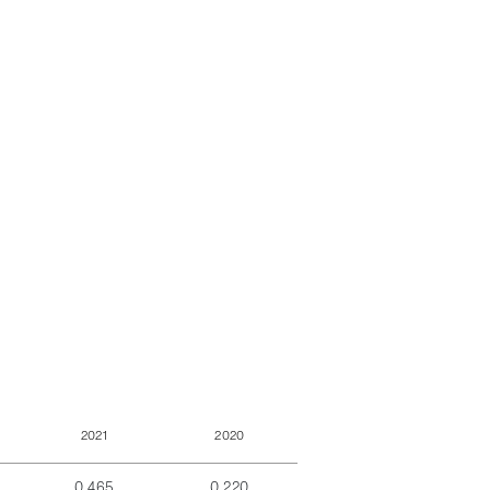
2021
2020
0,465
0,220