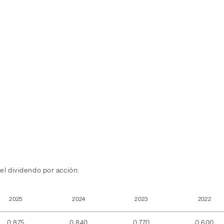
el dividendo por acción:
2025
2024
2023
2022
0,875
0,840
0,770
0,600