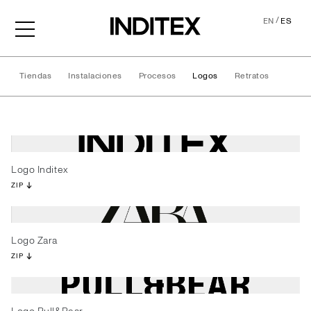
/
EN
ES
Tiendas
Instalaciones
Procesos
Logos
Retratos
Logos
Logo Inditex
ZIP
Logo Zara
ZIP