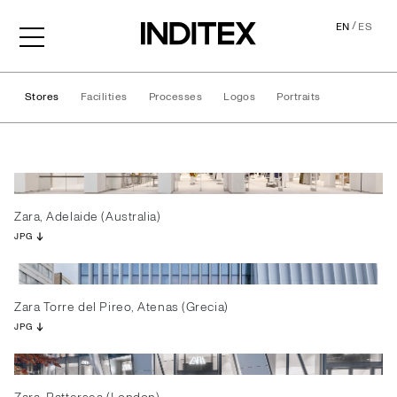
/
EN
ES
Stores
Facilities
Processes
Logos
Portraits
Stores
Zara, Adelaide (Australia)
JPG
Zara Torre del Pireo, Atenas (Grecia)
JPG