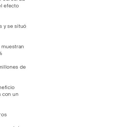
l efecto
s y se situó
y muestran
%
millones de
neficio
s con un
ros