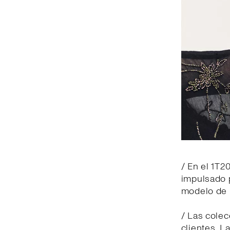
/ En el 1T2
impulsado p
modelo de 
/ Las cole
clientes. L