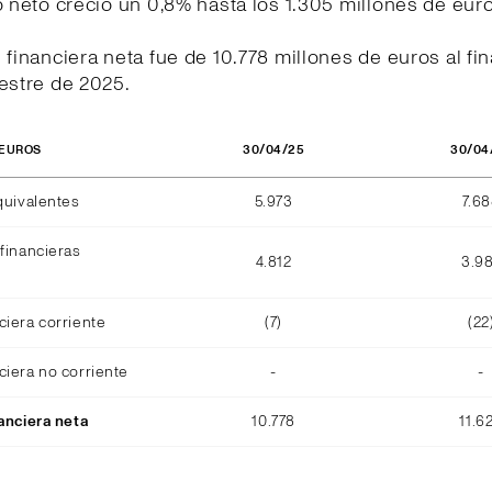
o neto creció un 0,8% hasta los 1.305 millones de eur
 financiera neta fue de 10.778 millones de euros al fin
estre de 2025.
30/04/25
30/04
 EUROS
quivalentes
5.973
7.6
financieras
4.812
3.9
ciera corriente
(7)
(22
ciera no corriente
-
-
anciera neta
10.778
11.6