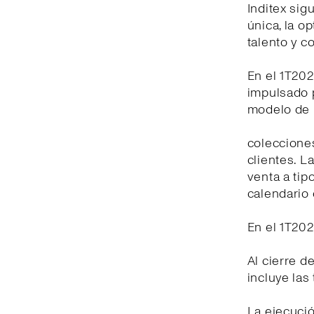
Inditex si
única, la op
talento y 
En el 1T20
impulsado p
modelo de n
coleccione
clientes. L
venta a tip
calendario 
En el 1T20
Al cierre d
incluye las
La ejecuci