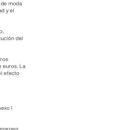
a de moda
ad y el
o,
cución del
tros
e euros. La
l efecto
nexo I
l margen