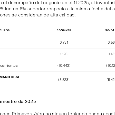
n el desempeño del negocio en el 1T2025, el inventar
25 fue un 6% superior respecto a la misma fecha del a
ones se consideran de alta calidad.
30/04/25
30/04
 EUROS
3.791
3.5
1.128
1.13
corrientes
(10.443)
(10.1
 MANIOBRA
(5.523)
(5.42
O
imestre de 2025
iones Primavera/Verano siguen teniendo buena acogi