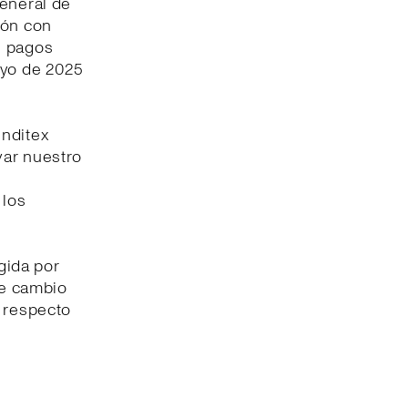
General de
ión con
s pagos
ayo de 2025
Inditex
var nuestro
 los
gida por
de cambio
% respecto