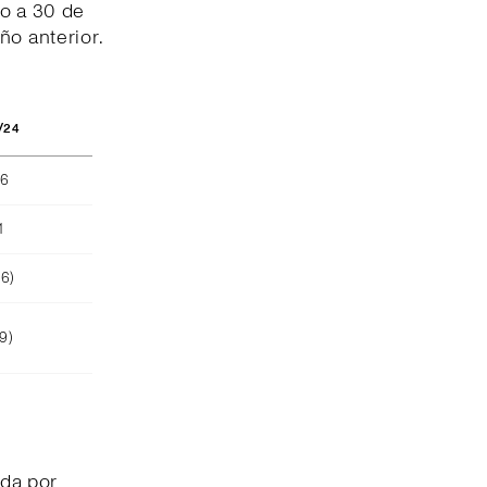
io a 30 de
ño anterior.
/24
66
1
26)
9)
da por