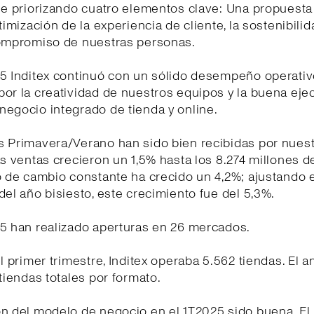
gue priorizando cuatro elementos clave: Una propuest
timización de la experiencia de cliente, la sostenibilid
compromiso de nuestras personas.
25 Inditex continuó con un sólido desempeño operativ
or la creatividad de nuestros equipos y la buena eje
egocio integrado de tienda y online.
s Primavera/Verano han sido bien recibidas por nues
as ventas crecieron un 1,5% hasta los 8.274 millones d
o de cambio constante ha crecido un 4,2%; ajustando e
del año bisiesto, este crecimiento fue del 5,3%.
25 han realizado aperturas en 26 mercados.
el primer trimestre, Inditex operaba 5.562 tiendas. El a
 tiendas totales por formato.
ón del modelo de negocio en el 1T2025 sido buena. E