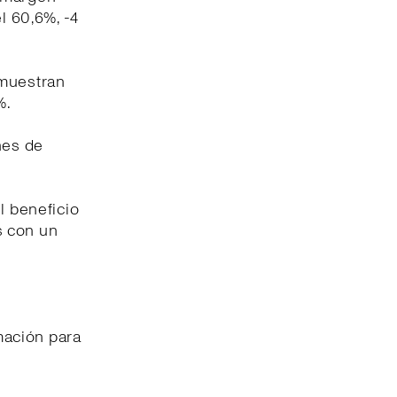
l 60,6%, -4
 muestran
%.
nes de
l beneficio
s con un
imación para