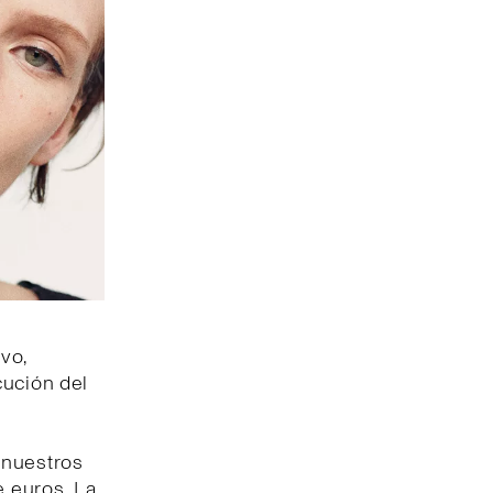
vo,
cución del
 nuestros
e euros. La