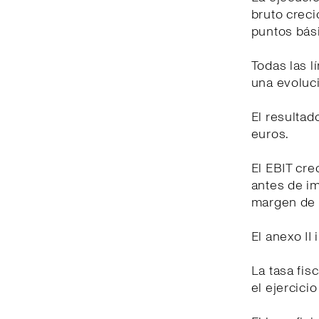
bruto creci
puntos bási
Todas las 
una evoluci
El resultad
euros.
El EBIT cre
antes de i
margen de 
El anexo II
La tasa fis
el ejercici