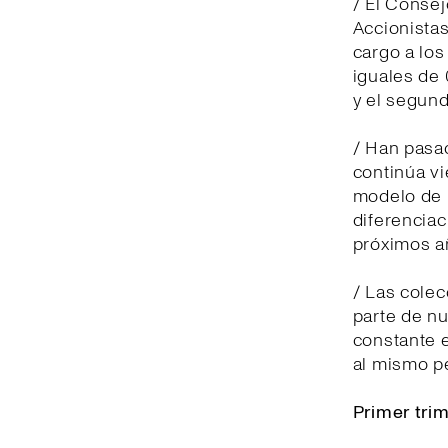
/ El Consej
Accionistas
cargo a lo
iguales de 
y el segund
/ Han pasad
continúa v
modelo de n
diferenciac
próximos a
/ Las cole
parte de nu
constante e
al mismo p
Primer tri