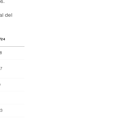
os.
al del
/24
88
87
)
23