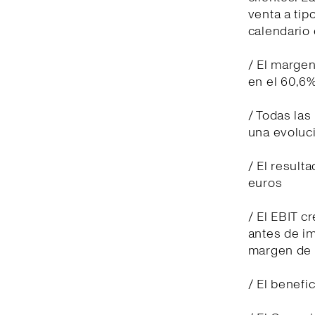
venta a tip
calendario 
/ El margen
en el 60,6%
/ Todas las
una evoluci
/ El result
euros
/ El EBIT c
antes de i
margen de 
/ El benefi