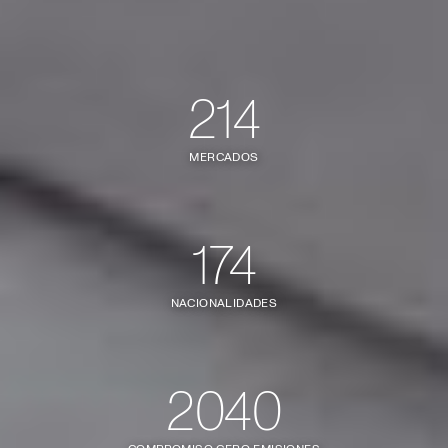
214
MERCADOS
174
NACIONALIDADES
2040