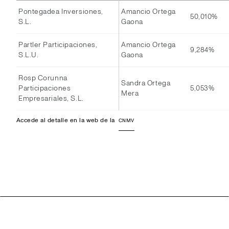
Pontegadea Inversiones,
Amancio Ortega
50,010%
S.L.
Gaona
Partler Participaciones,
Amancio Ortega
9,284%
S.L.U.
Gaona
Rosp Corunna
Sandra Ortega
Participaciones
5,053%
Mera
Empresariales, S.L.
Accede al detalle en la web de la
CNMV