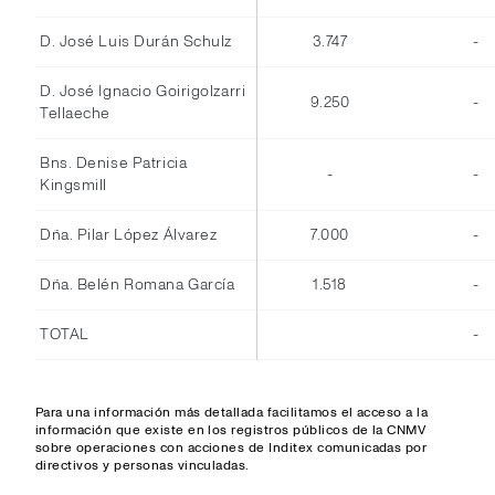
D. José Luis Durán Schulz
3.747
-
D. José Ignacio Goirigolzarri
9.250
-
Tellaeche
Bns. Denise Patricia
-
-
Kingsmill
Dña. Pilar López Álvarez
7.000
-
Dña. Belén Romana García
1.518
-
TOTAL
-
Para una información más detallada facilitamos el acceso a la
información que existe en los registros públicos de la CNMV
sobre operaciones con acciones de Inditex comunicadas por
directivos y personas vinculadas.