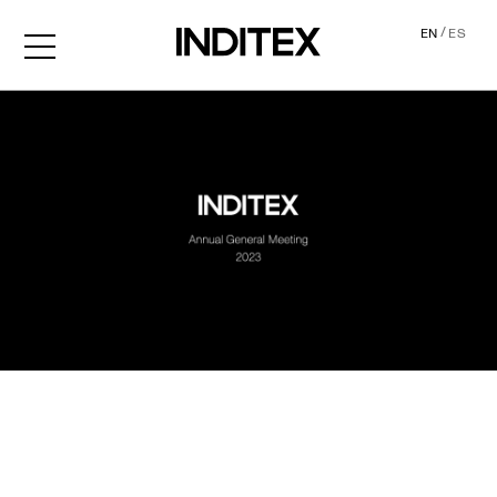
/
EN
ES
AGM2023 Audio Descripti