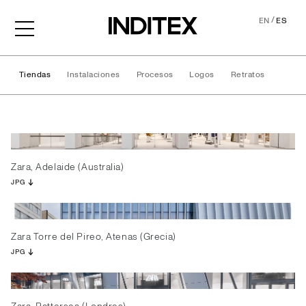
/
EN
ES
Tiendas
Instalaciones
Procesos
Logos
Retratos
Tiendas
Zara, Adelaide (Australia)
JPG
Zara Torre del Pireo, Atenas (Grecia)
JPG