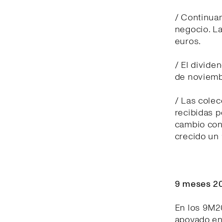
/ Continuam
negocio. La
euros.
/ El divide
de noviemb
/ Las cole
recibidas p
cambio cons
crecido un
9 meses 20
En los 9M2
apoyado en 