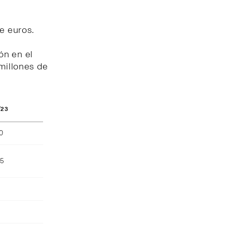
de euros.
ón en el
 millones de
/23
40
55
)