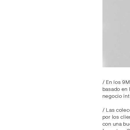
/ En los 9M
basado en l
negocio int
/ Las cole
por los cli
con una bu