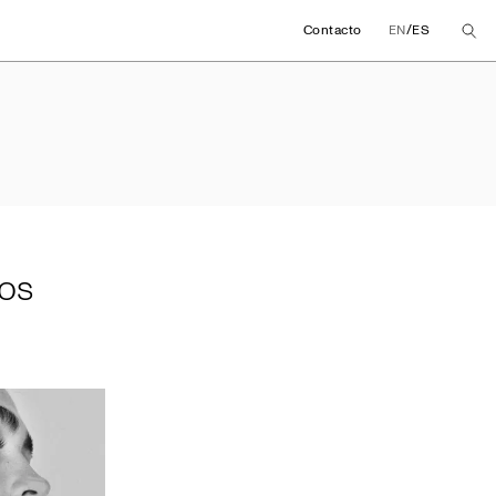
/
Contacto
EN
ES
meros meses 2024
os