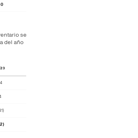
80
entario se
a del año
/23
04
4
41)
52)