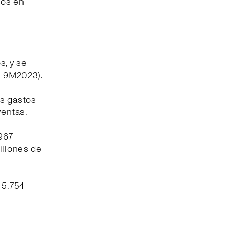
ios en
s, y se
os 9M2023).
os gastos
ventas.
.967
illones de
 5.754
.