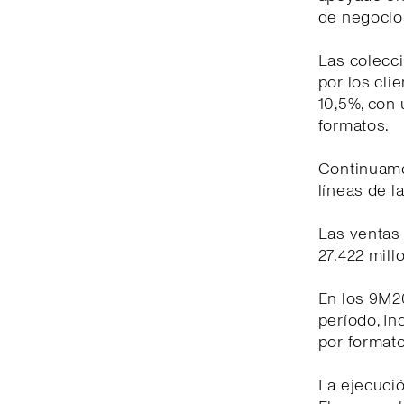
de negocio 
Las colecc
por los cli
10,5%, con 
formatos.
Continuamo
líneas de l
Las ventas 
27.422 mill
En los 9M20
período, In
por formato
La ejecuci