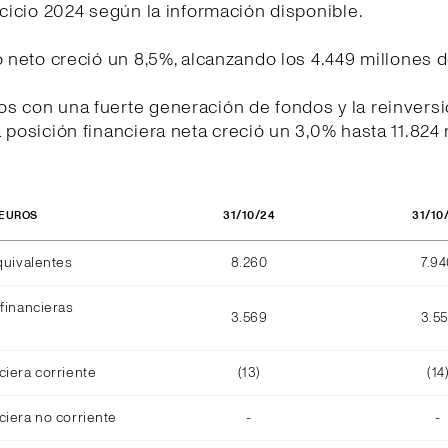
rcicio 2024 según la información disponible.
o neto creció un 8,5%, alcanzando los 4.449 millones 
s con una fuerte generación de fondos y la reinversi
 posición financiera neta creció un 3,0% hasta 11.824
31/10/24
31/10
 EUROS
quivalentes
8.260
7.9
financieras
3.569
3.5
ciera corriente
(13)
(14
ciera no corriente
-
-