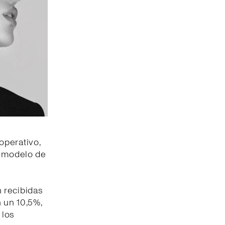
operativo,
l modelo de
 recibidas
n un 10,5%,
 los