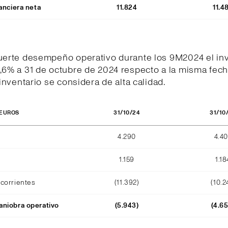
anciera neta
11.824
11.4
fuerte desempeño operativo durante los 9M2024 el inv
,6% a 31 de octubre de 2024 respecto a la misma fech
l inventario se considera de alta calidad.
31/10/24
31/10
 EUROS
4.290
4.4
1.159
1.18
corrientes
(11.392)
(10.2
niobra operativo
(5.943)
(4.6