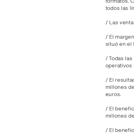
formatos. 
todos las l
/ Las venta
/ El margen
situó en el
/ Todas las
operativos 
/ El result
millones de
euros.
/ El benefi
millones de
/ El benefi