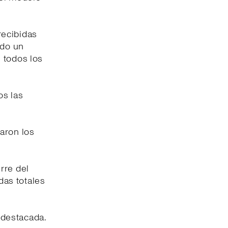
recibidas
ido un
 todos los
os las
aron los
rre del
das totales
 destacada.