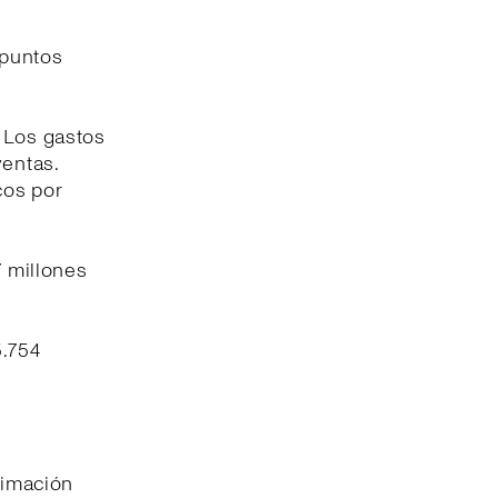
 puntos
. Los gastos
ventas.
cos por
7 millones
5.754
timación