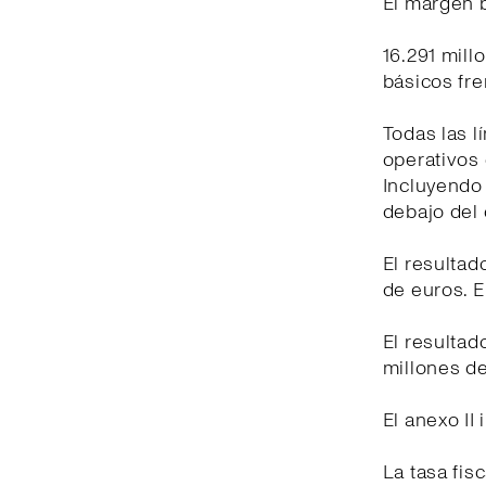
El margen b
16.291 mill
básicos fr
Todas las l
operativos 
Incluyendo
debajo del 
El resultad
de euros. E
El resultad
millones de
El anexo II
La tasa fis