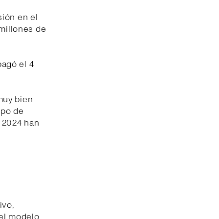
ión en el
 millones de
pagó el 4
muy bien
ipo de
e 2024 han
ivo,
del modelo