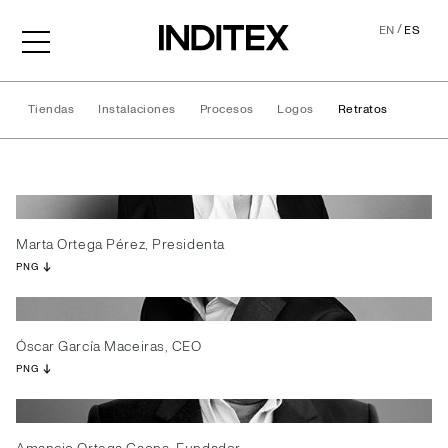
/
EN
ES
Tiendas
Instalaciones
Procesos
Logos
Retratos
Retratos
Marta Ortega Pérez, Presidenta
PNG
Óscar García Maceiras, CEO
PNG