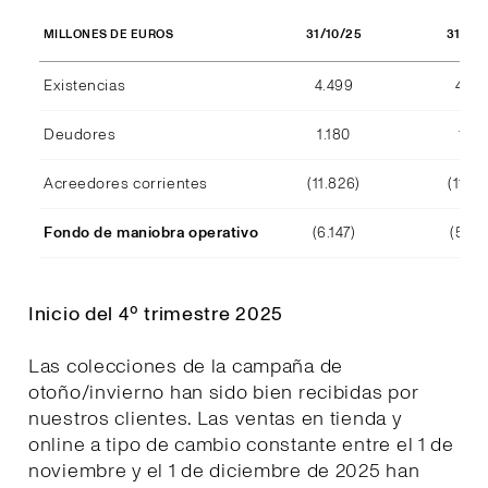
31/10/25
31/10
MILLONES DE EUROS
Existencias
4.499
4.29
Deudores
1.180
1.15
Acreedores corrientes
(11.826)
(11.39
Fondo de maniobra operativo
(6.147)
(5.94
Inicio del 4º trimestre 2025
Las colecciones de la campaña de
otoño/invierno han sido bien recibidas por
nuestros clientes. Las ventas en tienda y
online a tipo de cambio constante entre el 1 de
noviembre y el 1 de diciembre de 2025 han