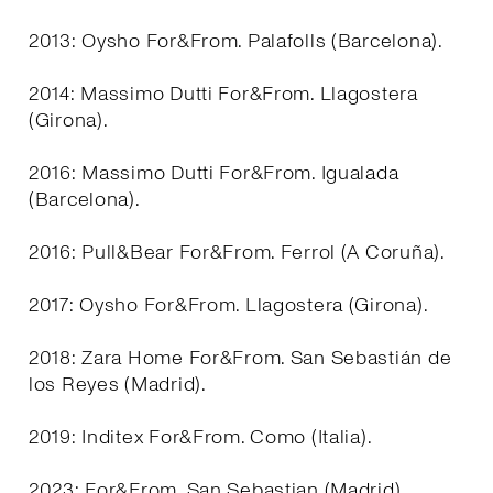
2013: Oysho For&From. Palafolls (Barcelona).
2014: Massimo Dutti For&From. Llagostera
(Girona).
2016: Massimo Dutti For&From. Igualada
(Barcelona).
2016: Pull&Bear For&From. Ferrol (A Coruña).
2017: Oysho For&From. Llagostera (Girona).
2018: Zara Home For&From. San Sebastián de
los Reyes (Madrid).
2019: Inditex For&From. Como (Italia).
2023: For&From. San Sebastian (Madrid).