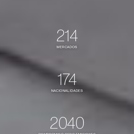
214
MERCADOS
174
NACIONALIDADES
2040