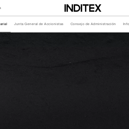
a
arial
Junta General de Accionistas
Consejo de Administración
Inf
rial