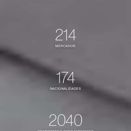
214
MERCADOS
174
NACIONALIDADES
2040