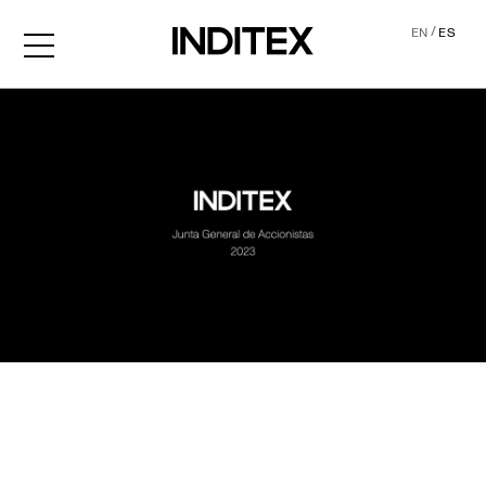
/
EN
ES
JGA2023 Audio descripció