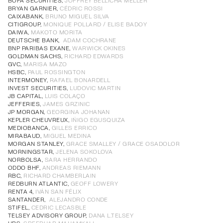
Cuentas anuales, informe de gestión e informe de
BOFA SECURITIES,
JOFFREY BELLICHA MELLER
Cuentas anuales, informe de gestión e informe de
PDF
Cuentas Anuales e Informe de Gestión Individuales
PDF
BRYAN GARNIER,
CÉDRIC ROSSI
auditoría (individual)
auditoría (individual)
auditoría (individual)
Cuentas Consolidadas Primer Semestre
PDF
CAIXABANK,
BRUNO MIGUEL SILVA
Cuentas Consolidadas Primer Semestre
PDF
Cuentas Consolidadas Primer Semestre
PDF
CITIGROUP,
MONIQUE POLLARD / ELISE BADOY
Cuentas Consolidadas Primer Semestre
PDF
Informe Anual de Gobierno Corporativo
PDF
DAIWA,
MAKOTO MORITA
Informe Anual de Remuneraciones
DEUTSCHE BANK,
ADAM COCHRANE
PDF
BNP PARIBAS EXANE,
WARWICK OKINES
Estado de Información No Financiera
PDF
GOLDMAN SACHS,
RICHARD EDWARDS
GVC,
MARISA MAZO
HSBC,
PAUL ROSSINGTON
INTERMONEY,
RAFAEL BONARDELL
Estado de Información No Financiera
PDF
INVEST SECURITIES,
LUDOVIC MARTIN
Informe de Sostenibilidad
PDF
Estado de Información No Financiera
PDF
Estado de Información No Financiera
PDF
JB CAPITAL,
LUIS COLAÇO
JEFFERIES,
JAMES GRZINIC
JP MORGAN,
GEORGINA JOHANAN
Informe Anual de Gobierno Corporativo
PDF
KEPLER CHEUVREUX,
IÑIGO EGUSQUIZA
MEDIOBANCA,
GILLES ERRICO
Informe Anual de Remuneraciones
PDF
MIRABAUD,
MIGUEL MEDINA
MORGAN STANLEY,
GRACE SMALLEY / GRACE OSADOLOR
Informe Anual de Gobierno Corporativo
PDF
MORNINGSTAR,
JELENA SOKOLOVA
Informe Anual de Gobierno Corporativo
PDF
Informe Anual de Gobierno Corporativo
PDF
Informe Anual de Gobierno Corporativo
PDF
NORBOLSA,
SARA HERRANDO
Informe Anual de Remuneraciones
PDF
ODDO BHF,
ANDREAS RIEMANN
Informe Anual de Remuneraciones
PDF
Informe Anual de Remuneraciones
PDF
Informe Anual de Remuneraciones
PDF
RBC,
RICHARD CHAMBERLAIN
REDBURN ATLANTIC,
GEOFF LOWERY
RENTA 4,
IVÁN SAN FÉLIX
SANTANDER,
ALEJANDRO CONDE
STIFEL,
CEDRIC LECASBLE
TELSEY ADVISORY GROUP,
DANA L.TELSEY