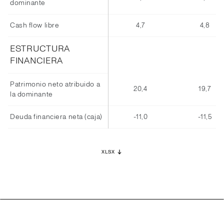
dominante
Cash flow libre
4,7
4,8
ESTRUCTURA
FINANCIERA
Patrimonio neto atribuido a
20,4
19,7
la dominante
Deuda financiera neta (caja)
-11,0
-11,5
XLSX