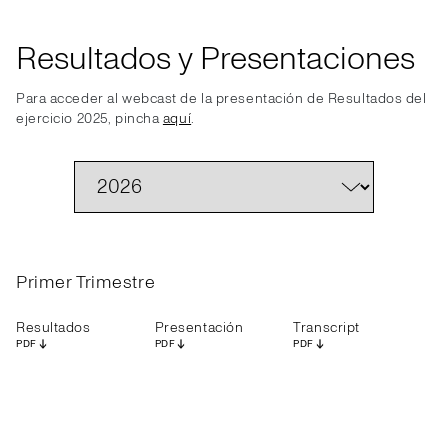
Resultados y Presentaciones
Para acceder al webcast de la presentación de Resultados del
ejercicio 2025, pincha
aquí
.
Primer Trimestre
Resultados
Presentación
Transcript
PDF
PDF
PDF
Resultados
Presentación
Transcript
Resultados
Presentación
Transcripción
Resultados
Presentación
Transcripción