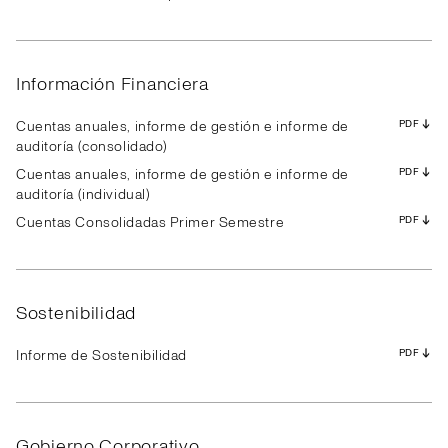
Resultados
Presentación
Transcripción
Resultados
Presentación
Transcripción
Resultados
Presentación
Transcripción
PDF
PDF
PDF
PDF
PDF
PDF
PDF
PDF
PDF
PDF
PDF
PDF
PDF
PDF
PDF
PDF
PDF
PDF
PDF
PDF
PDF
PDF
PDF
PDF
PDF
PDF
PDF
Información Financiera
Cuentas anuales, informe de gestión e informe de
PDF
auditoría (consolidado)
Cuentas anuales, informe de gestión e informe de
PDF
auditoría (individual)
Cuentas Consolidadas Primer Semestre
PDF
Sostenibilidad
Informe de Sostenibilidad
PDF
Gobierno Corporativo