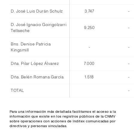
D. José Luis Durán Schulz
3.747
-
D. José Ignacio Goirigolzarri
9.250
-
Tellaeche
Bns. Denise Patricia
-
-
Kingsmill
Dña. Pilar López Álvarez
7.000
-
Dña. Belén Romana García
1.518
-
TOTAL
-
Para una información más detallada facilitamos el acceso a la
información que existe en los registros públicos de la CNMV
sobre operaciones con acciones de Inditex comunicadas por
directivos y personas vinculadas.