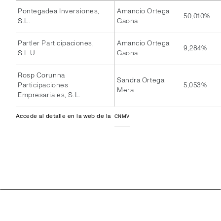
Pontegadea Inversiones,
Amancio Ortega
50,010%
S.L.
Gaona
Partler Participaciones,
Amancio Ortega
9,284%
S.L.U.
Gaona
Rosp Corunna
Sandra Ortega
Participaciones
5,053%
Mera
Empresariales, S.L.
Accede al detalle en la web de la
CNMV