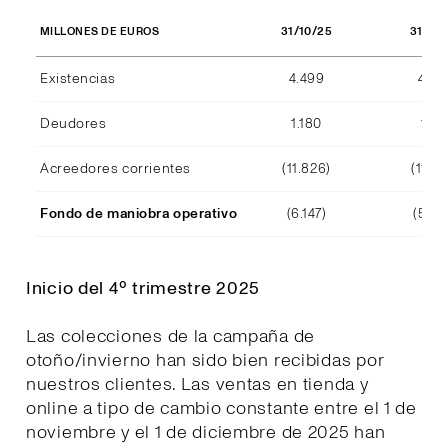
31/10/25
31/10
MILLONES DE EUROS
Existencias
4.499
4.29
Deudores
1.180
1.15
Acreedores corrientes
(11.826)
(11.39
Fondo de maniobra operativo
(6.147)
(5.94
Inicio del 4º trimestre 2025
Las colecciones de la campaña de
otoño/invierno han sido bien recibidas por
nuestros clientes. Las ventas en tienda y
online a tipo de cambio constante entre el 1 de
noviembre y el 1 de diciembre de 2025 han