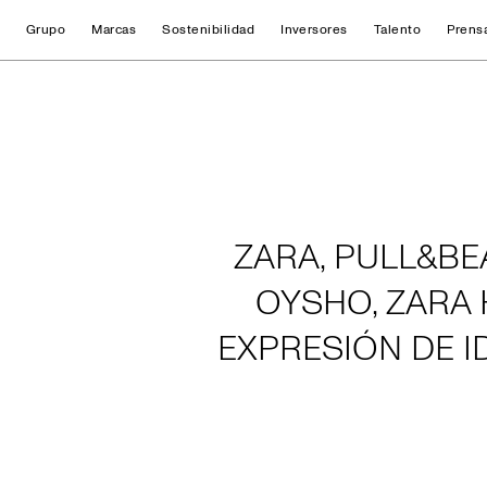
Grupo
Marcas
Sostenibilidad
Inversores
Talento
Prens
Home
ZARA, PULL&BE
OYSHO, ZARA 
EXPRESIÓN DE 