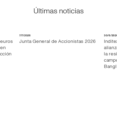
Últimas noticias
7/7/2026
30/6/202
 euros
Junta General de Accionistas 2026
Indit
 en
alianz
ección
la res
campo
Bang