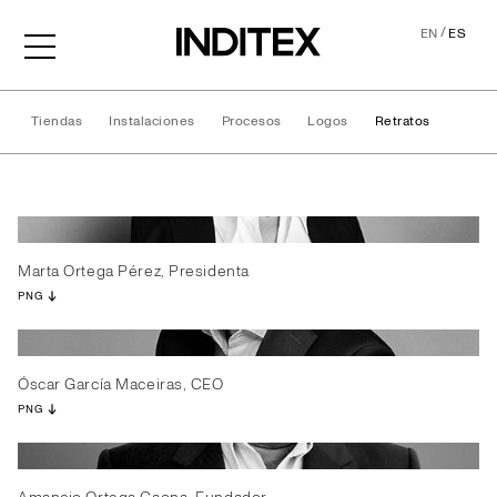
/
EN
ES
Tiendas
Instalaciones
Procesos
Logos
Retratos
Retratos
Marta Ortega Pérez, Presidenta
PNG
Óscar García Maceiras, CEO
PNG