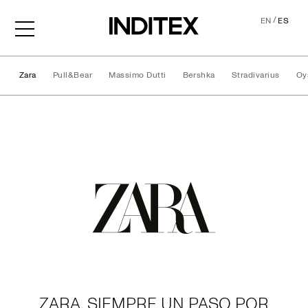
/
EN
ES
Zara
Pull&Bear
Massimo Dutti
Bershka
Stradivarius
Oy
Marcas
ZARA, SIEMPRE UN PASO POR