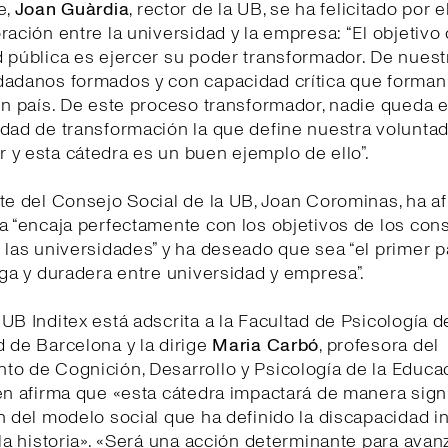
e,
Joan Guàrdia
, rector de la UB, se ha felicitado por e
ración entre la universidad y la empresa: “El objetivo
 pública es ejercer su poder transformador. De nuest
dadanos formados y con capacidad crítica que forman 
un país. De este proceso transformador, nadie queda e
dad de transformación la que define nuestra volunta
 y esta cátedra es un buen ejemplo de ello”.
te del Consejo Social de la UB, Joan Corominas, ha a
a “encaja perfectamente con los objetivos de los con
 las universidades” y ha deseado que sea “el primer 
rga y duradera entre universidad y empresa”.
UB Inditex está adscrita a la Facultad de Psicología d
 de Barcelona y la dirige
Maria Carbó
, profesora del
o de Cognición, Desarrollo y Psicología de la Educa
en afirma que «esta cátedra impactará de manera signi
n del modelo social que ha definido la discapacidad in
 la historia». «Será una acción determinante para avanz