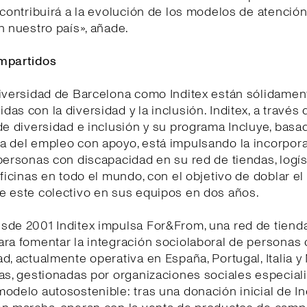
 contribuirá a la evolución de los modelos de atención
n nuestro país», añade.
mpartidos
niversidad de Barcelona como Inditex están sólidamen
as con la diversidad y la inclusión. Inditex, a través 
de diversidad e inclusión y su programa Incluye, basa
a del empleo con apoyo, está impulsando la incorpor
personas con discapacidad en su red de tiendas, logís
oficinas en todo el mundo, con el objetivo de doblar e
e este colectivo en sus equipos en dos años.
sde 2001 Inditex impulsa For&From, una red de tiend
ra fomentar la integración sociolaboral de personas
d, actualmente operativa en España, Portugal, Italia y
as, gestionadas por organizaciones sociales especial
odelo autosostenible: tras una donación inicial de In