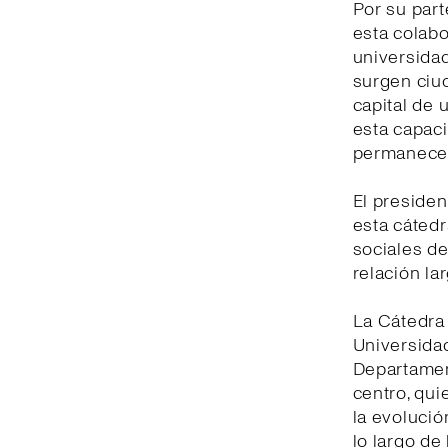
Por su part
esta colabo
universidad
surgen ciu
capital de 
esta capaci
permanecer
El presiden
esta cátedr
sociales de
relación la
La Cátedra 
Universidad
Departament
centro, qui
la evolució
lo largo de