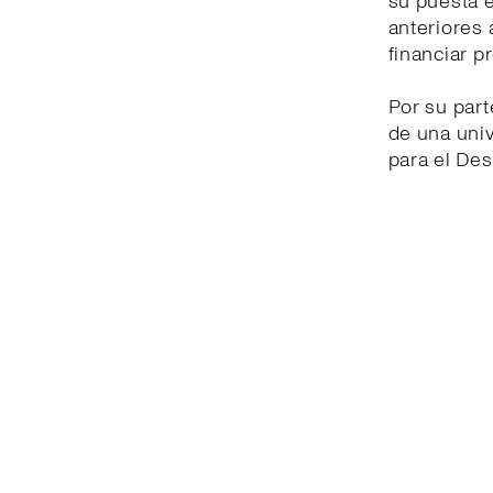
su puesta 
anteriores 
financiar p
Por su part
de una univ
para el Des