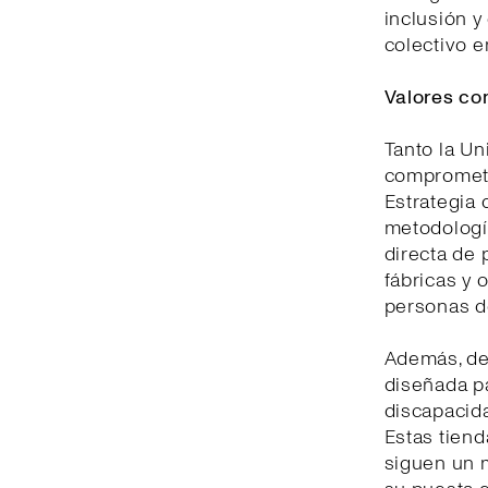
inclusión y
colectivo e
Valores co
Tanto la U
comprometid
Estrategia 
metodologí
directa de 
fábricas y 
personas d
Además, de
diseñada pa
discapacida
Estas tiend
siguen un m