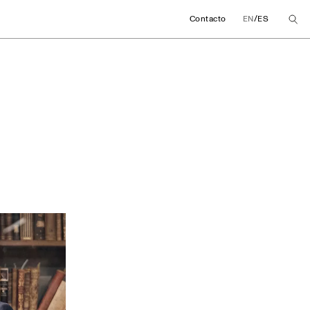
/
Contacto
EN
ES
a impulsan una cáte