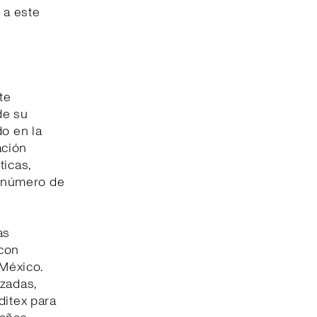
 a este
te
de su
do en la
ación
ticas,
l número de
as
 con
 México.
izadas,
ditex para