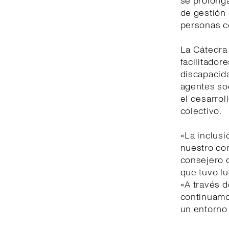
se prolonga
de gestión 
personas c
La Cátedra 
facilitador
discapacida
agentes soc
el desarrol
colectivo.
«La inclusi
nuestro co
consejero d
que tuvo lu
«A través d
continuamo
un entorno 