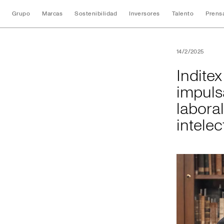
Grupo
Marcas
Sostenibilidad
Inversores
Talento
Prens
Inditex y la Unive
14/2/2025
Indite
impuls
labora
intelec