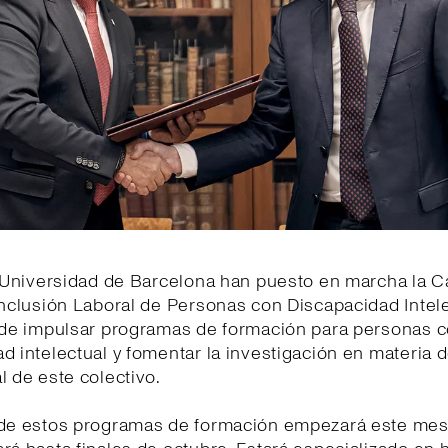
a Universidad de Barcelona han puesto en marcha la 
Inclusión Laboral de Personas con Discapacidad Intele
o de impulsar programas de formación para personas 
d intelectual y fomentar la investigación en materia d
l de este colectivo.
 de estos programas de formación empezará este mes 