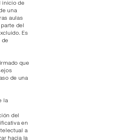
l inicio de
 de una
ras aulas
parte del
xcluido. Es
d de
firmado que
sejos
paso de una
e la
ción del
ficativa en
telectual a
ar hacia la