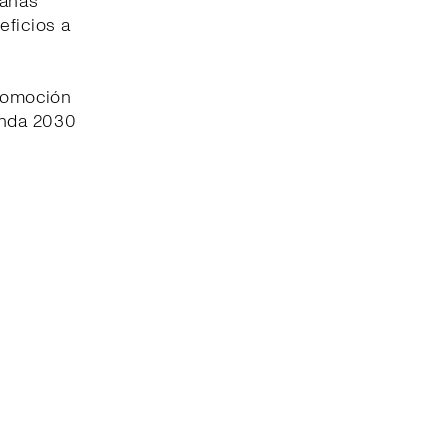
pañas
eficios a
promoción
enda 2030