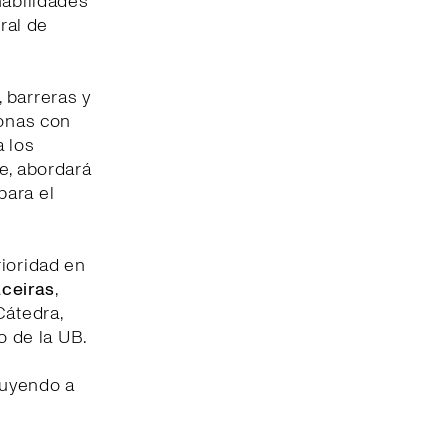
habilidades
ral de
 barreras y
sonas con
a los
e, abordará
para el
rioridad en
ceiras
,
Cátedra,
o de la UB.
buyendo a