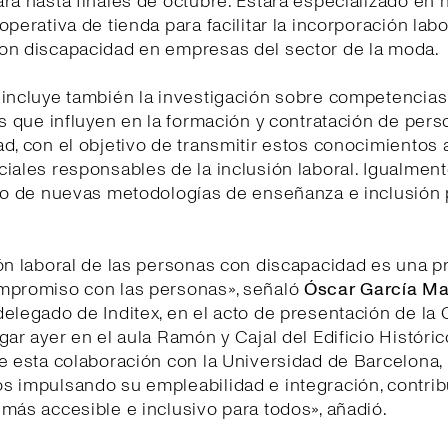
rá hasta finales de octubre. Estará especializado en 
operativa de tienda para facilitar la incorporación labo
on discapacidad en empresas del sector de la moda.
incluye también la investigación sobre competencias,
es que influyen en la formación y contratación de per
d, con el objetivo de transmitir estos conocimientos 
iales responsables de la inclusión laboral. Igualment
lo de nuevas metodologías de enseñanza e inclusión 
ón laboral de las personas con discapacidad es una p
mpromiso con las personas», señaló
Óscar García Ma
elegado de Inditex, en el acto de presentación de la 
gar ayer en el aula Ramón y Cajal del Edificio Históric
e esta colaboración con la Universidad de Barcelona,
s impulsando su empleabilidad e integración, contri
más accesible e inclusivo para todos», añadió.