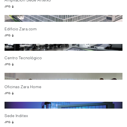
Ampliación Sede Arteixo
JPG
Edificio Zara.com
JPG
Centro Tecnológico
JPG
Oficinas Zara Home
JPG
Sede Inditex
JPG