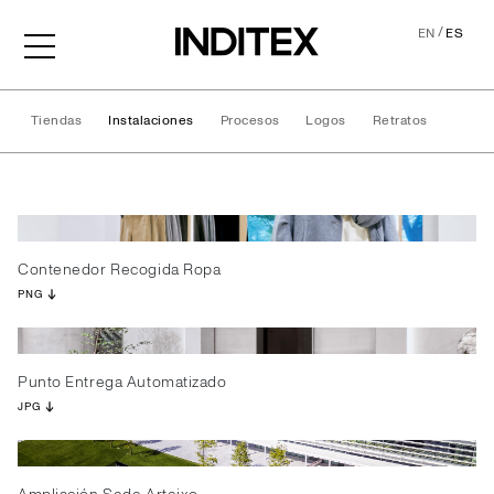
/
EN
ES
Tiendas
Instalaciones
Procesos
Logos
Retratos
Instalaciones
Contenedor Recogida Ropa
PNG
Punto Entrega Automatizado
JPG